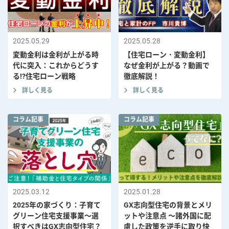
2025.05.29
2025.05.28
変動金利は金利が上がる時
【住宅ローン・変動金利】
代に突入：これからどうす
なぜ金利が上がる？動画で
る!?住宅ローン戦略
徹底解説！
コ
詳しく見る
詳しく見る
ン
テ
コラム記事
コラム記事
ン
ツ
へ
2025.03.12
2025.01.28
2025年の家づくり：子育て
GX志向型住宅の背景とメリ
グリーン住宅支援事業～選
ットや注意点 ～諸外国に配
択すべきはGX志向型住宅？
慮した政策を逆手に取り快