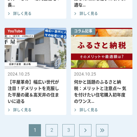
長…
適な…
詳しく見る
詳しく見る
YouTube
コラム記事
2024.10.25
2024.10.25
【平屋革命】幅広い世代が
何かと話題のふるさと納
注目！デメリットを克服し
税：メリットと注意点～ 気
た平屋の蔵＆高天井の住ま
を付けたい住宅購入初年度
いに迫る
のワンス…
詳しく見る
詳しく見る
1
2
3