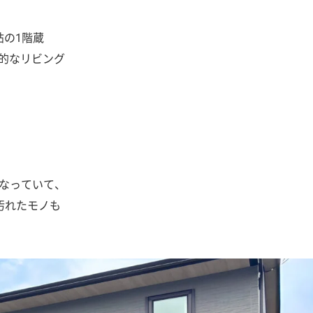
帖の1階蔵
放的なリビング
になっていて、
汚れたモノも