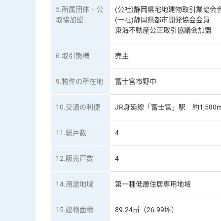
5.所属団体・公
(公社)静岡県宅地建物取引業協会
コ
取協加盟
(一社)静岡県都市開発協会会員
ン
東海不動産公正取引協議会加盟
テ
ン
6.取引態様
売主
ツ
へ
9.物件の所在地
富士宮市野中
10.交通の利便
JR身延線「富士宮」駅 約1,580
11.総戸数
4
12.販売戸数
4
14.用途地域
第一種低層住居専用地域
15.建物面積
89.24㎡（26.99坪）