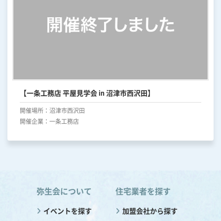
コ
ン
テ
ン
【一条工務店 平屋見学会 in 沼津市西沢田】
ツ
へ
開催場所：
沼津市西沢田
開催企業：
一条工務店
弥生会について
住宅業者を探す
イベントを探す
加盟会社から探す