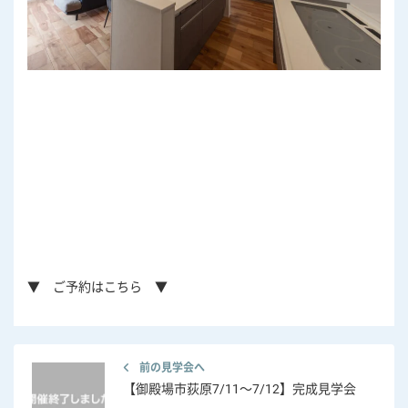
コ
ン
テ
ン
ツ
へ
▼ ご予約はこちら ▼
前の見学会へ
【御殿場市荻原7/11～7/12】完成見学会