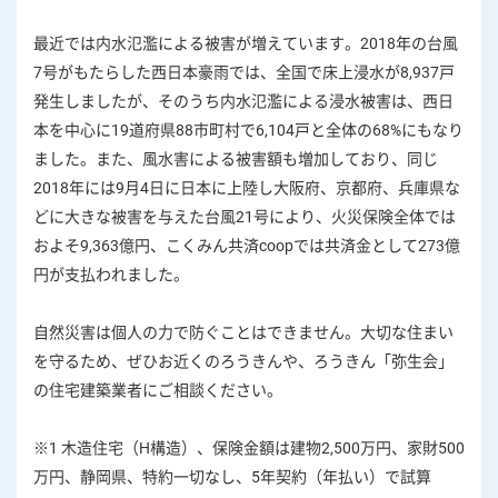
コ
最近では内水氾濫による被害が増えています。2018年の台風
ン
7号がもたらした西日本豪雨では、全国で床上浸水が8,937戸
テ
発生しましたが、そのうち内水氾濫による浸水被害は、西日
ン
本を中心に19道府県88市町村で6,104戸と全体の68%にもなり
ツ
ました。また、風水害による被害額も増加しており、同じ
へ
2018年には9月4日に日本に上陸し大阪府、京都府、兵庫県な
どに大きな被害を与えた台風21号により、火災保険全体では
およそ9,363億円、こくみん共済coopでは共済金として273億
円が支払われました。
自然災害は個人の力で防ぐことはできません。大切な住まい
を守るため、ぜひお近くのろうきんや、ろうきん「弥生会」
の住宅建築業者にご相談ください。
※1 木造住宅（H構造）、保険金額は建物2,500万円、家財500
万円、静岡県、特約一切なし、5年契約（年払い）で試算