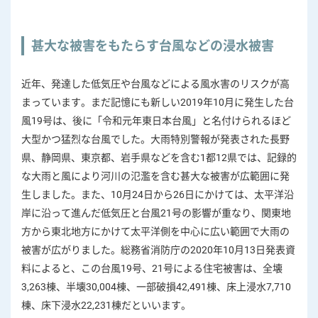
甚大な被害をもたらす台風などの浸水被害
近年、発達した低気圧や台風などによる風水害のリスクが高
まっています。まだ記憶にも新しい2019年10月に発生した台
風19号は、後に「令和元年東日本台風」と名付けられるほど
大型かつ猛烈な台風でした。大雨特別警報が発表された長野
県、静岡県、東京都、岩手県などを含む1都12県では、記録的
な大雨と風により河川の氾濫を含む甚大な被害が広範囲に発
生しました。また、10月24日から26日にかけては、太平洋沿
岸に沿って進んだ低気圧と台風21号の影響が重なり、関東地
方から東北地方にかけて太平洋側を中心に広い範囲で大雨の
被害が広がりました。総務省消防庁の2020年10月13日発表資
料によると、この台風19号、21号による住宅被害は、全壊
3,263棟、半壊30,004棟、一部破損42,491棟、床上浸水7,710
棟、床下浸水22,231棟だといいます。